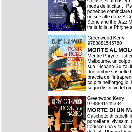
soffuse e l’atmosfera e
moda della città… Per
potrebbe cominciare 
unisce alle danze! Co
Stone and the Jazz Ma
tra la folla, e Phryne s
Greenwood Kerry
9788881545780
MORTE AL MOL
Mentre Phryne Fisher 
Melbourne, un colpo d
sua Hispano-Suiza. Il
due ombre sospette ha
braccia dell’intrapren
colpita nell’orgoglio,
segni distintivi del gio
Greenwood Kerry
9788881545384
MORTE DI UN M
Caschetto di capelli li
porcellana, vivissimi 
tradisce una vitalità 
dettagli. Phryne Fish