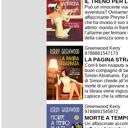
IL TRENO PER
Può un innocente viagg
avventura? Ovviament
affascinante Phryne F
che ha invaso il suo 
attimo: manda in frant
l’allarme per fermare 
della carrozza sono st
Greenwood Kerry
9788881547173
LA PAGINA ST
Com’è ben risaputo a
buon compagno di tang
Simon Abrahams. Eppu
di Simon chiede all’in
morte di un giovane s
la libraia viene ingi
capisce che la vittim
Greenwood Kerry
9788881545872
MORTE A TEMPO
Un affascinate accompa