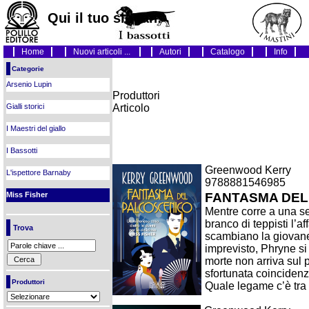
Qui il tuo slogan!
Home
Nuovi articoli ...
Autori
Catalogo
Info
Categorie
Arsenio Lupin
Produttori
Articolo
Gialli storici
Produttore
I Maestri del giallo
Modello
Prodotto (i)+
I Bassotti
Greenwood Kerry
L'ispettore Barnaby
9788881546985
Miss Fisher
FANTASMA DEL
Mentre corre a una se
branco di teppisti l’
Trova
scambiano la giovane
imprevisto, Phryne si
morte non arriva sul p
sfortunata coincidenza
Produttori
Quale legame c’è tra l