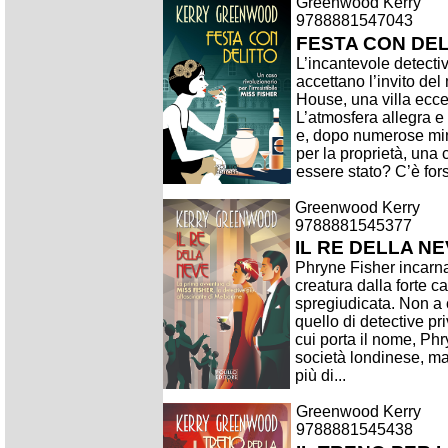
Greenwood Kerry
9788881547043
FESTA CON DEL
L’incantevole detecti
accettano l’invito de
House, una villa eccen
L’atmosfera allegra e
e, dopo numerose mina
per la proprietà, una
essere stato? C’è fors
Greenwood Kerry
9788881545377
IL RE DELLA N
Phryne Fisher incarna
creatura dalla forte 
spregiudicata. Non a 
quello di detective pr
cui porta il nome, Phr
società londinese, m
più di...
Greenwood Kerry
9788881545438