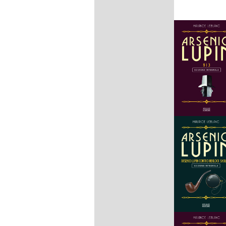
Produttore
Modello
Prodotto (i)+