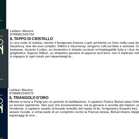
Leblanc Maurice
9788881545704
IL TAPPO DI CRISTALLO
In una notte di nebbia, mentre il famigerato Arsenio Lupin architetta un furto nella casa d
Daubrecq, due dei suoi complici, Gilbert e Vaucheray, vengono colti sul fatto e arrestati.
bastasse, durante il colpo, un domestico è rimasto uccisoin un’inspiegabile lotta e i due ri
ghigliottina. Eppure Gilbert, un simpatico giovane di appena vent’anni, non è implicato nel
si ingegna in ogni modo per risparmiargli la...
Leblanc Maurice
9788881545575
IL TRIANGOLO D'ORO
Mentre si trova a Parigi per un periodo di riabilitazione, il capitano Patrice Belval salva l’in
un tentato rapimento. Non può che innamorarsene, ma la giovane è avvolta dal mistero: 
l’incidente, il capitano assiste al brutale omicidio del marito di lei, l’enigmatico Essarès bey. 
aiutare Coralie, e ormai parte di un complotto contro la Francia stessa, Belval rimane impigl
ingranaggi di una...