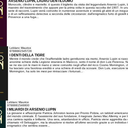
ARSENIO LUPIN, LADRO GENTILUOMO
Monocolo, cilindro e mantello: è questo il biglietto da visita del leggendario Arsenio Lupin,
maestro del travestimento che appare per la prima volta in questa raccolta del 1907. In una
serie di racconti, Lupin verrà coinvolto in numerose avventure e vestirà gli abiti di un inegua
o di un raffinatissimo detective a seconda delle circostanze: dall’enigmatico furto di gioielli 
Provence a una fuga...
Leblanc Maurice
9788881545728
I DENTI DELLA TIGRE
Mentre il mondo crede che l’inafferrabile ladro gentiluomo sia morto, Arsenio Lupin si nasc
anonime schiere della Legione straniera in Marocco, sotto il nome di don Luis Perenna. 
se ne sta con le mani in mano e viene coinvolto negli affari del ricco Cosmo Mornington, c
ha lasciato una favolosa eredità e una schiera di eredi da scovare. Don Luis, esecutore t
Mornington, ha solo tre mesi per rintracciare i fortunati...
Leblanc Maurice
9788881546800
I MILIARDI DI ARSENIO LUPIN
La giovane e affascinante Patricia Johnston lavora per Pronto Polizia, un tabloid american
del mondo criminale. È l’assistente del suo fondatore, il magnate James Mac Allermy, e per l
una carriera rapida e brillante. Una sera, attardandosi in ufficio, Patricia viene aggredita da
chiamato «Il Selvaggio», ma la situazione si risolve all’ultimo secondo grazie a un individuo
enigmatico che sembra essere...