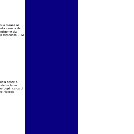
 sua stanza al
ulla camicia del
entiluomo sia
 un misterioso L. M.
Lupin riesce a
celebre ladro
tre Lupin cerca di
ive Herlock