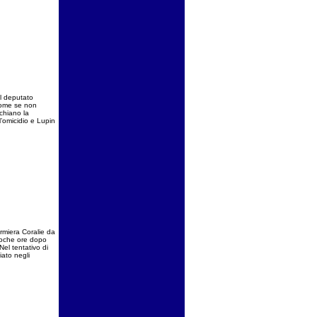
el deputato
 Come se non
schiano la
l’omicidio e Lupin
fermiera Coralie da
poche ore dopo
Nel tentativo di
iato negli