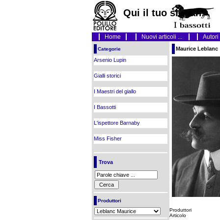
Qui il tuo slogan!
Home
Nuovi articoli ...
Autori
Maurice Leblanc
Categorie
Arsenio Lupin
Gialli storici
I Maestri del giallo
I Bassotti
L'ispettore Barnaby
Miss Fisher
Trova
Produttori
Produttori
Articolo