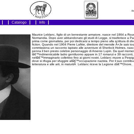
Catalogo
Info
Maurice Leblanc, figlio di un benestante armatore, nasce nel 1864 a Roue
Normandia. Dopo aver abbandonato gli studi di Legge, si trasferisce a Par
prima come giornalista, per poi dedicarsi a tempo pieno alla scrittura di di
fiction. Quando nel 1904 Pierre Lafitte, direttore del mensile Â«Je sais tou
commissiona un racconto ispirato alle avventure di Sherlock Holmes, nasc
penna il ben presto celebre personaggio di Arsenio Lupin. Da quel mome
lâ€™indimenticabile ladro gentiluomo appare in 17 romanzi e 39 racconti
nellâ€™immaginario collettivo fino ai giorni nostri. Leblanc muore a Perpi
dove si rifugia per sfuggire allâ€™occupazione nazista. Per il suo contribu
letteratura e alle arti, in maturitÃ Leblanc riceve la Legione dâ€™Onore.