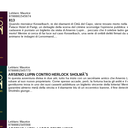
Leblanc Maurice
9788881545674
813
Quando monsieur Kesselbach, re dei diamanti di Città del Capo, viene trovato morto nella
Palace Hotel di Parigi, un dettaglio della scena del crimine sconvolge l’opinione pubblica: s
cadavere è puntato un biglietto da visita di Arsenio Lupin… peccato che il celebre ladro g
morto! Mentre si cerca di far luce sul caso Kesselbach, una serie di orribili delitti firmati da
animano le indagini di Lenormand,...
Leblanc Maurice
9788881545773
ARSENIO LUPIN CONTRO HERLOCK SHOLMÃˆS
In questa avventura divisa in due atti, tutto ha inizio con un secrétaire antico che Arsenio 
rubare al suo nuovo proprietario. Come spesso accade, però, la fortuna bacia gli arditi e il 
gentiluomo trova in uno dei suoi cassetti addirittura un biglietto vincente della lotteria! Men
garantirsi almeno metà della vincita e il diamante blu di un eccentrico barone, il fine detect
Sholmès giunge...
Leblanc Maurice
9788881545568