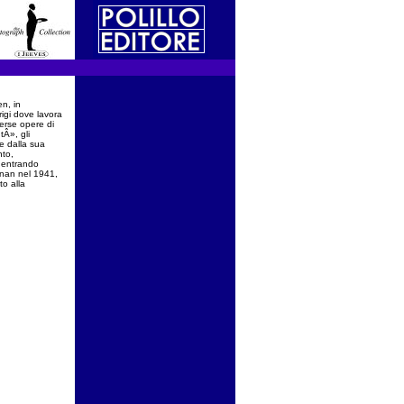
n, in
igi dove lavora
verse opere di
tÂ», gli
e dalla sua
nto,
, entrando
gnan nel 1941,
to alla