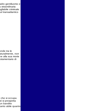
 ladro gentiluomo e
 straordinaria
gliabile criminale
sul transatlantico
onde tra le
Naturalmente, non
he alla sua morte
estamentario di
o che si occupa
ei si prospetta
 un bandito
 tanto abile quanto