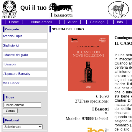
Qui il tuo slogan!
Home
Nuovi articoli ...
Autori
Catalogo
Info
SCHEDA DEL LIBRO
Categorie
Arsenio Lupin
Connington
IL CAS
Gialli storici
In una neb
I Maestri del giallo
in macchi
Quando arr
I Bassotti
periferia 
all’intern
L'ispettore Barnaby
entrare e 
lago di sa
Miss Fisher
morire. Il 
alla casa 
che lo inf
€ 16,90
sta bene 
Trova
Clinton Dr
272Peso spedizione:
malata e a
del delitto
I Bassotti
rincasare,
N.:
quando suo
Modello: 9788881546831
Produttori
salgono al
romanzo (19
del giallo.