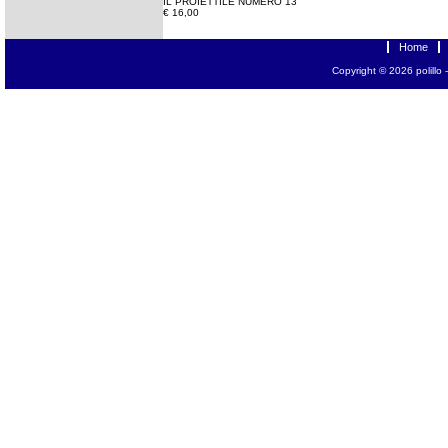
IL PROIETTILE NUMERO 13
€ 16,00
Home
Copyright © 2026
polillo
-