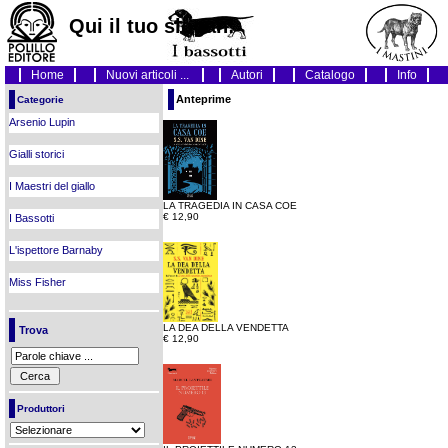
Qui il tuo slogan!
Home
Nuovi articoli ...
Autori
Catalogo
Info
Anteprime
Categorie
Arsenio Lupin
Gialli storici
I Maestri del giallo
LA TRAGEDIA IN CASA COE
€ 12,90
I Bassotti
L'ispettore Barnaby
Miss Fisher
LA DEA DELLA VENDETTA
Trova
€ 12,90
Produttori