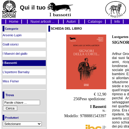
Qui il tuo slogan!
Home
Nuovi articoli ...
Autori
Catalogo
Info
SCHEDA DEL LIBRO
Categorie
Arsenio Lupin
Lustgarten
SIGNOR
Gialli storici
Arthur Groo
I Maestri del giallo
dai suoi f
anni, ric
I Bassotti
londinese
sociale p
L'ispettore Barnaby
bambini. Ep
si allonta
Miss Fisher
situazione 
siede e sc
quell’insp
€ 12,90
ripreso a d
Trova
perché Ar
256Peso spedizione:
selvaggiam
nel quarti
I Bassotti
zona. Era 
N.:
ripetere, 
Modello: 9788881543397
Produttori
averla ucc
sono schi
dei più str