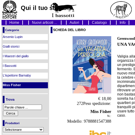
Qui il tuo slogan!
Home
Nuovi articoli ...
Autori
Catalogo
Info
SCHEDA DEL LIBRO
Categorie
Arsenio Lupin
Greenwood
UNA VA
Gialli storici
Valigia all
I Maestri del giallo
organizza 
un prestigi
I Bassotti
fermento. 
nuovo miste
L'ispettore Barnaby
la celebre 
incriminato
Miss Fisher
dipartiment
ritrovare u
non bastas
€ 18,00
sorella ha 
Trova
quartieri pi
272Peso spedizione:
tranquilli 
usare tutto
Miss Fisher
caso.
N.:
Modello: 9788881547388
Produttori